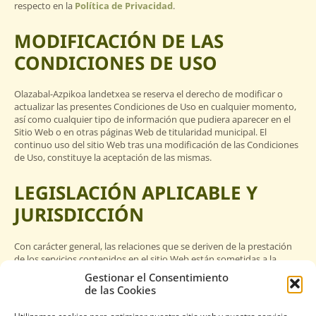
respecto en la
Política de Privacidad
.
MODIFICACIÓN DE LAS
CONDICIONES DE USO
Olazabal-Azpikoa landetxea se reserva el derecho de modificar o
actualizar las presentes Condiciones de Uso en cualquier momento,
así como cualquier tipo de información que pudiera aparecer en el
Sitio Web o en otras páginas Web de titularidad municipal. El
continuo uso del sitio Web tras una modificación de las Condiciones
de Uso, constituye la aceptación de las mismas.
LEGISLACIÓN APLICABLE Y
JURISDICCIÓN
Con carácter general, las relaciones que se deriven de la prestación
de los servicios contenidos en el sitio Web están sometidas a la
legislación y la jurisdicción españolas y la resolución de cualquier
Gestionar el Consentimiento
conflicto que pudiera derivarse del acceso al Portal o relacionado
de las Cookies
con los contenidos del mismo, se someterá a los Juzgados y
Tribunales de la ciudad de Bilbao (Euskadi)